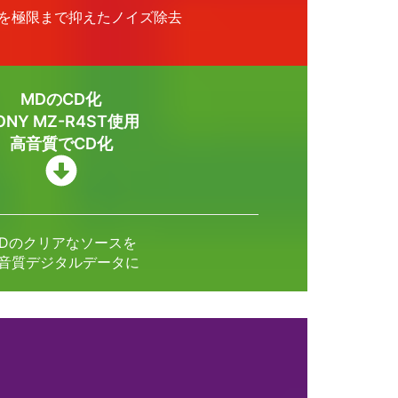
を極限まで抑えたノイズ除去
MDのCD化
ONY MZ-R4ST使用
高音質でCD化
Dのクリアなソースを
音質デジタルデータに