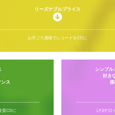
リーズナブルプライス
お手ごろ価格でレコードをCDに
ス
シンプルコ
好き
マンス
価
音質CDに
LP,EP