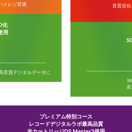
J用ハイレゾ音源
音質劣化
D化
n使用
S
高音質デジタルデータに
M
高
プレミアム特別コース
レコードデジタルラボ最高品質
光カートリッジDS Master3使用