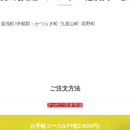
･湯浅町/伊都郡－かつらぎ町･九度山町･高野町
ご注文方法
3つのご注文方法
お手軽コース(LP1枚2,600円)