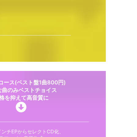
ース(ベスト盤1曲800円)
な曲のみベストチョイス
格を抑えて高音質に
,12インチEPからセレクトCD化、