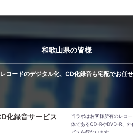
和歌山県の皆様
レコードのデジタル化、CD化録音も宅配でお任
CD化録音サービス
当ラボはお客様所有のレコー
体であるCD-RやDVD-R
ビスを行ないます。