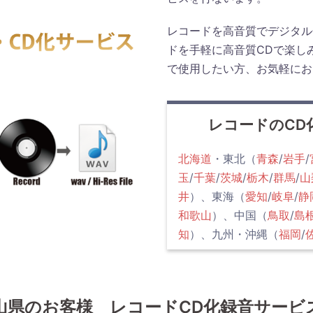
レコードを高音質でデジタル
ドを手軽に高音質CDで楽し
で使用したい方、お気軽にお
レコードのCD
北海道
・東北（
青森
/
岩手
/
玉
/
千葉
/
茨城
/
栃木
/
群馬
/
山
井
）、東海（
愛知
/
岐阜
/
静
和歌山
）、中国（
鳥取
/
島
知
）、九州・沖縄（
福岡
/
山県のお客様 レコードCD化録音サービ