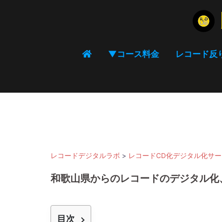
コ
ン
テ
ン
▼コース料金
レコード反
ツ
へ
ス
キ
ッ
プ
レコードデジタルラボ
>
レコードCD化デジタル化サ
和歌山県からのレコードのデジタル化
目次