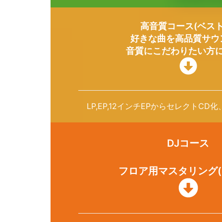
高音質コース(ベスト
好きな曲を高品質サウ
音質にこだわりたい方
LP,EP,12インチEPからセレクトC
DJコース
フロア用マスタリング(