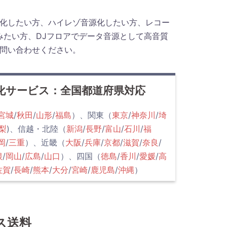
化したい方、ハイレゾ音源化したい方、レコー
みたい方、DJフロアでデータ音源として高音質
問い合わせください。
化サービス：全国都道府県対応
宮城
/
秋田
/
山形
/
福島
）、関東（
東京
/
神奈川
/
埼
梨
)、信越・北陸（
新潟
/
長野
/
富山
/
石川
/
福
岡
/
三重
）、近畿（
大阪
/
兵庫
/
京都
/
滋賀
/
奈良
/
根
/
岡山
/
広島
/
山口
）、四国（
徳島
/
香川
/
愛媛
/
高
佐賀
/
長崎
/
熊本
/
大分
/
宮崎
/
鹿児島
/
沖縄
）
ス送料