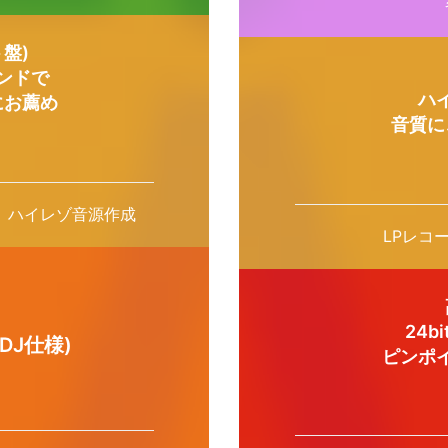
盤)
ンドで
ハ
にお薦め
音質に
D化、ハイレゾ音源作成
LPレコ
24b
DJ仕様)
ピンポ