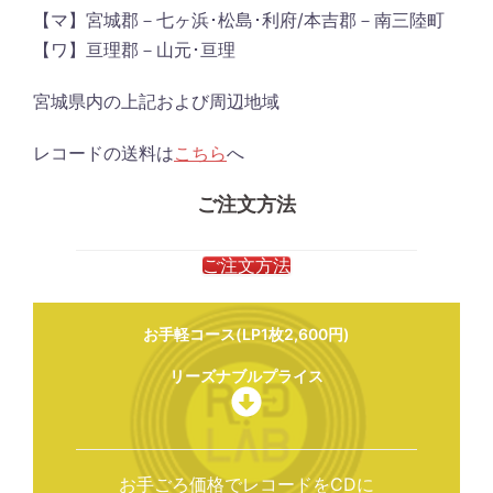
【マ】宮城郡－七ヶ浜･松島･利府/本吉郡－南三陸町
【ワ】亘理郡－山元･亘理
宮城県内の上記および周辺地域
レコードの送料は
こちら
へ
ご注文方法
ご注文方法
お手軽コース(LP1枚2,600円)
リーズナブルプライス
お手ごろ価格でレコードをCDに