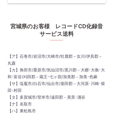
宮城県のお客様 レコードCD化録音
サービス送料
【ア】石巻市/岩沼市/大崎市/牡鹿郡－女川/伊具郡－
丸森
【カ】角田市/栗原市/気仙沼市/黒川郡－大郷･大衡･大
和･富谷/刈田郡－蔵王･七ヶ宿/加美郡－加美･色麻
【サ】塩竈市/白石市/仙台市/柴田郡－大河原･川崎･柴
田･村田
【タ】多賀城市/登米市/遠田郡－美里･涌谷
【ナ】名取市
【ハ】東松島市