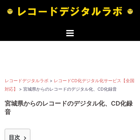
コ
ン
テ
ン
ツ
へ
ス
キ
ッ
プ
レコードデジタルラボ
>
レコードCD化デジタル化サービス【全国
対応】
>
宮城県からのレコードのデジタル化、CD化録音
宮城県からのレコードのデジタル化、CD化録
音
目次