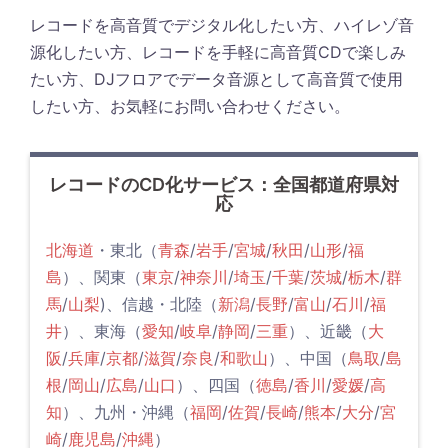
レコードを高音質でデジタル化したい方、ハイレゾ音
源化したい方、レコードを手軽に高音質CDで楽しみ
たい方、DJフロアでデータ音源として高音質で使用
したい方、お気軽にお問い合わせください。
レコードのCD化サービス：全国都道府県対
応
北海道
・東北（
青森
/
岩手
/
宮城
/
秋田
/
山形
/
福
島
）、関東（
東京
/
神奈川
/
埼玉
/
千葉
/
茨城
/
栃木
/
群
馬
/
山梨
)、信越・北陸（
新潟
/
長野
/
富山
/
石川
/
福
井
）、東海（
愛知
/
岐阜
/
静岡
/
三重
）、近畿（
大
阪
/
兵庫
/
京都
/
滋賀
/
奈良
/
和歌山
）、中国（
鳥取
/
島
根
/
岡山
/
広島
/
山口
）、四国（
徳島
/
香川
/
愛媛
/
高
知
）、九州・沖縄（
福岡
/
佐賀
/
長崎
/
熊本
/
大分
/
宮
崎
/
鹿児島
/
沖縄
）