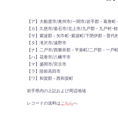
【ア】大船渡市/奥州市/一関市/岩手郡－葛巻町
【カ】久慈市/釜石市/北上市/九戸郡－九戸村･
【サ】紫波郡－矢巾町･紫波町/下閉伊郡－普代村
【タ】滝沢市/遠野市
【ナ】二戸市/西磐井郡－平泉町/二戸郡－一戸
【ハ】花巻市/八幡平市
【マ】盛岡市/宮古市
【ラ】陸前高田市
【ワ】和賀郡－西和賀町
岩手県内の上記および周辺地域
レコードの送料は
こちら
へ