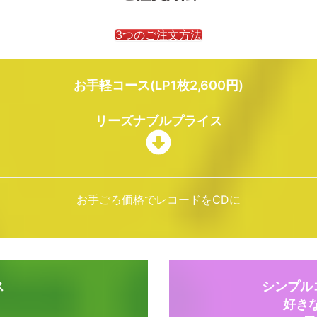
3つのご注文方法
お手軽コース(LP1枚2,600円)
リーズナブルプライス
お手ごろ価格でレコードをCDに
ス
シンプルコ
好き