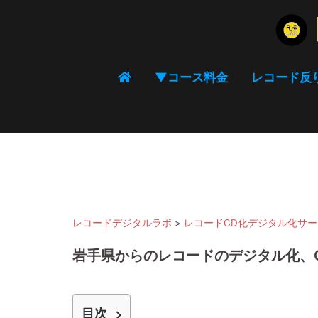
コ
ン
テ
ン
▼コース料金
レコード反
ツ
へ
ス
キ
ッ
プ
レコードデジタルラボ
>
レコードCD化デジタル化サ
岩手県からのレコードのデジタル化、
目次