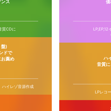
マンス
価
音質CDに
LP,EP
盤)
ンドで
ハ
にお薦め
音質に
D化、ハイレゾ音源作成
LPレコ