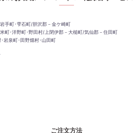
･岩手町･雫石町/胆沢郡－金ケ崎町
軽米町･洋野町･野田村/上閉伊郡－大槌町/気仙郡－住田町
･岩泉町･田野畑村･山田町
町
ご注文方法