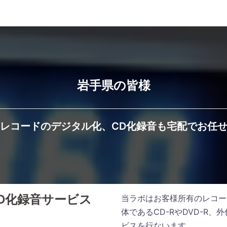
岩手県の皆様
レコードのデジタル化、CD化録音も宅配でお任
D化録音サービス
当ラボはお客様所有のレコー
体であるCD-RやDVD-R
ビスを行ないます。