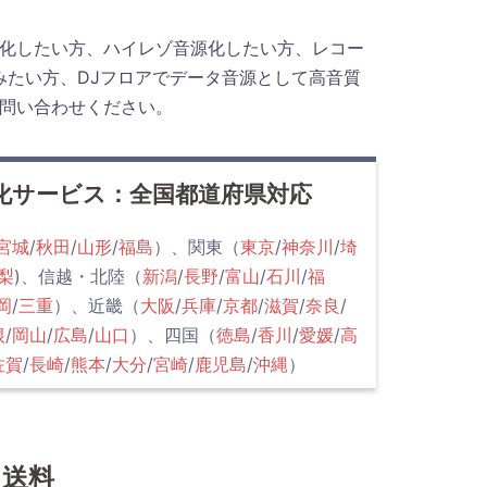
化したい方、ハイレゾ音源化したい方、レコー
みたい方、DJフロアでデータ音源として高音質
問い合わせください。
化サービス：全国都道府県対応
宮城
/
秋田
/
山形
/
福島
）、関東（
東京
/
神奈川
/
埼
梨
)、信越・北陸（
新潟
/
長野
/
富山
/
石川
/
福
岡
/
三重
）、近畿（
大阪
/
兵庫
/
京都
/
滋賀
/
奈良
/
根
/
岡山
/
広島
/
山口
）、四国（
徳島
/
香川
/
愛媛
/
高
佐賀
/
長崎
/
熊本
/
大分
/
宮崎
/
鹿児島
/
沖縄
）
ス送料