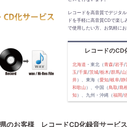
レコードを高音質でデジタル
ドを手軽に高音質CDで楽し
で使用したい方、お気軽にお
レコードのCD
北海道
・東北（
青森
/
岩手
/
玉
/
千葉
/
茨城
/
栃木
/
群馬
/
山
井
）、東海（
愛知
/
岐阜
/
静
和歌山
）、中国（
鳥取
/
島
知
）、九州・沖縄（
福岡
/
県のお客様 レコードCD化録音サービ