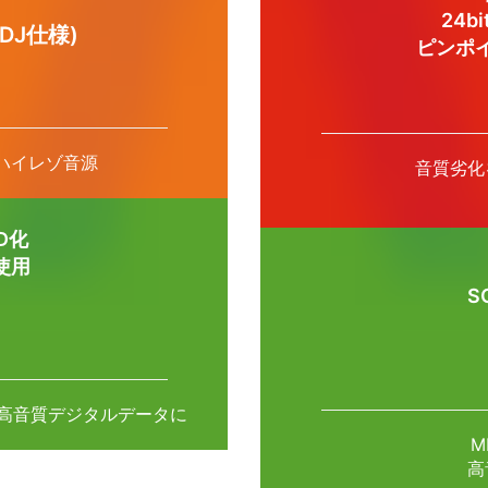
24b
DJ仕様)
ピンポ
J用ハイレゾ音源
音質劣化
D化
n使用
S
高音質デジタルデータに
M
高