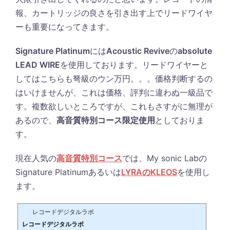
報、カートリッジの良さを引き出す上でリードワイヤ
ーも重要になってきます。
Signature Platinum
には
Acoustic Revive
の
absolute
LEAD WIRE
を使用しております。リードワイヤーと
してはこちらも弩級のウン万円。。。価格判断するの
はいけませんが、これは価格、評判に違わぬ一級品で
す。複数欲しいところですが、これもさすがに無理が
あるので、
高音質特別コース限定使用
としておりま
す。
現在人気の
高音質特別コース
では、My sonic Labの
Signature Platinumあるいは
LYRAのKLEOS
を使用し
ます。
レコードデジタルラボ
レコードデジタルラボ