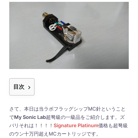
目次
さて、本日は当ラボフラッグシップMC針ということ
で
My Sonic Lab
超弩級の一級品をご紹介します。ズ
バリそれは！！！！
Signature Platinum
価格も超弩級
のウン十万円超えMCカートリッジです。