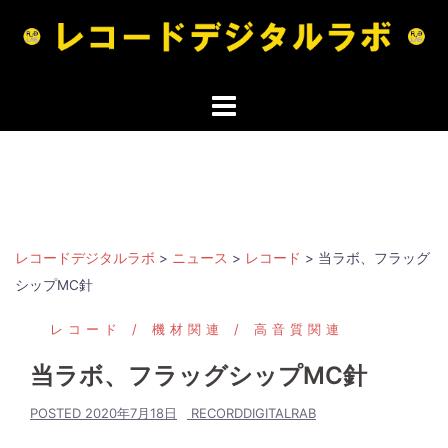
コ
ン
テ
ン
ツ
へ
ス
キ
ッ
プ
レコードデジタルラボ
>
ニュース
>
レコード
>
当ラボ、フラッグ
シップMC針
レコード
機材関連
高音質関連
当ラボ、フラッグシップMC針
POSTED
2020年7月18日
RECORDDIGITALRAB