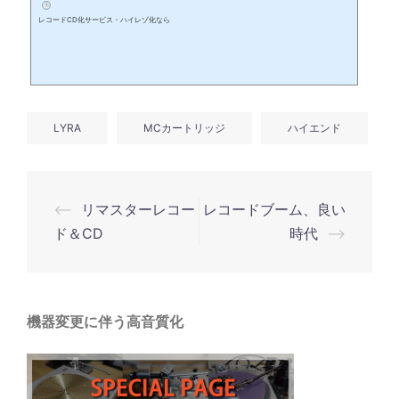
レコードCD化サービス・ハイレゾ化なら
LYRA
MCカートリッジ
ハイエンド
投
⟵
リマスターレコー
レコードブーム、良い
稿
ド＆CD
時代
⟶
ナ
ビ
ゲ
機器変更に伴う高音質化
ー
シ
ョ