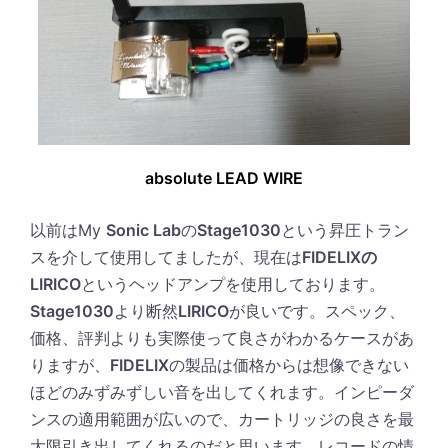
absolute LEAD WIRE
以前はMy
Sonic Lab
の
Stage1030
という昇圧トラン
スを介して使用してましたが、現在は
FIDELIXの
LIRICO
というヘッドアンプを使用しております。
Stage1030
より断然
LIRICO
が良いです。スペック、
価格、評判よりも実際使って良さがわかるケースがあ
りますが、
FIDELIX
の製品は価格からは想像できない
ほどのみずみずしい音を出してくれます。インピーダ
ンスの適用範囲が広いので、カートリッジの良さを最
大限引き出してくれるのだと思います。レコードの情