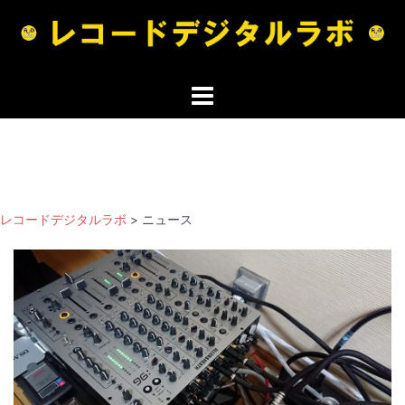
コ
ン
テ
ン
ツ
へ
ス
キ
ッ
レコードデジタルラボ
>
ニュース
プ