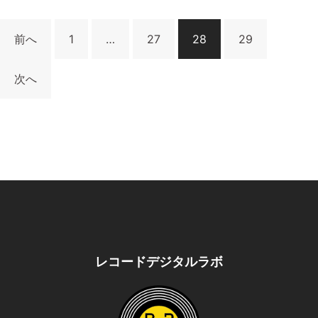
投
前へ
1
…
27
28
29
稿
の
次へ
ペ
ー
ジ
送
り
レコードデジタルラボ