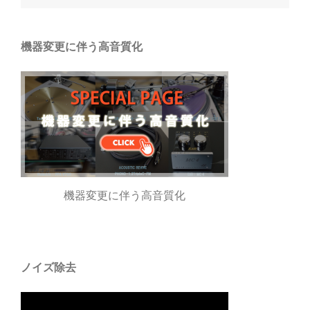
ナ
ビ
ゲ
機器変更に伴う高音質化
ー
シ
ョ
ン
機器変更に伴う高音質化
ノイズ除去