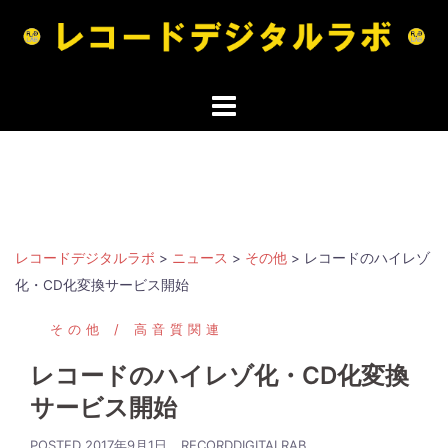
コ
ン
テ
ン
ツ
へ
ス
キ
ッ
プ
レコードデジタルラボ
>
ニュース
>
その他
>
レコードのハイレゾ
化・CD化変換サービス開始
その他
高音質関連
レコードのハイレゾ化・CD化変換
サービス開始
POSTED
2017年9月1日
RECORDDIGITALRAB