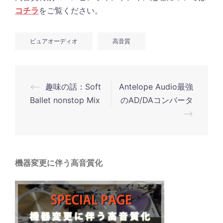
コチラ
をご覧ください。
ピュアオーディオ
高音質
投
⟵
趣味の話：Soft
Antelope Audio最強
稿
Ballet nonstop Mix
のAD/DAコンバータ
ナ
⟶
ビ
ゲ
ー
機器変更に伴う高音質化
シ
ョ
ン