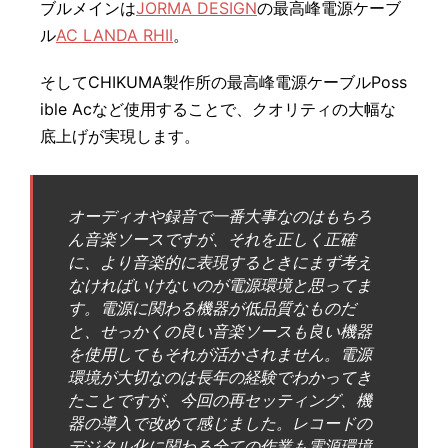
ブルメインは
JORMA DESIGN
の最高峰電源ケーブ
ル
AC LANDA RHII
。
そしてCHIKUMA製作所の最高峰電源ケーブルPoss
ible Acなど使用することで、クオリティの大幅な
底上げが実現します。
オーディオや録音で一番大事なのはもちろ
ん音楽ソースですが、それを正しく正確
に、より音楽的に表現するときにまず考え
なければいけないのが電源環境と思ってま
す。電源に関わる機器が低品質なものだ
と、せっかくの良い音楽ソースも良い機器
を使用してもそれが活かされません。電源
環境が大切なのは長年の経験でわかってき
たことですが、今回の再セッティング、機
器の導入で改めて感じました。レコードの
デジタル化に関わる全ての作業も電源環境