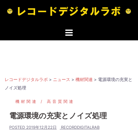
コ
ン
テ
ン
ツ
へ
ス
キ
ッ
プ
レコードデジタルラボ
>
ニュース
>
機材関連
>
電源環境の充実と
ノイズ処理
機材関連
高音質関連
電源環境の充実とノイズ処理
POSTED
2019年12月22日
RECORDDIGITALRAB