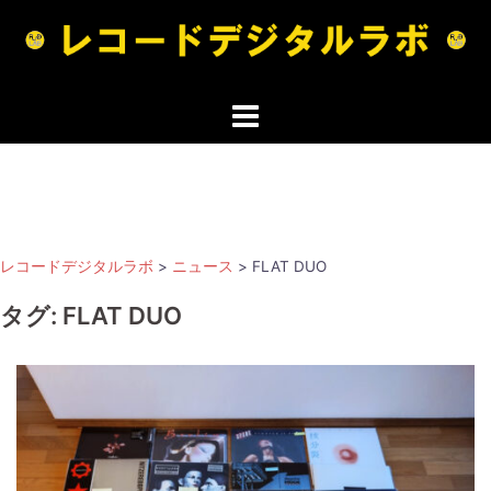
コ
ン
テ
ン
ツ
へ
ス
キ
ッ
レコードデジタルラボ
>
ニュース
>
FLAT DUO
プ
タグ:
FLAT DUO