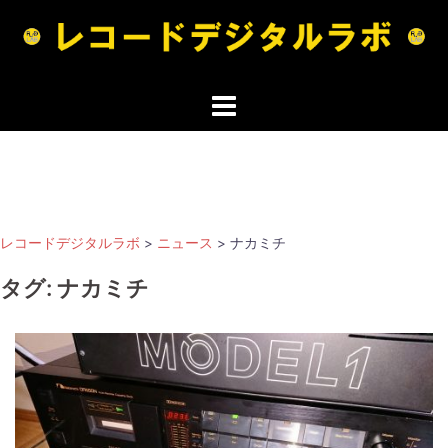
コ
ン
テ
ン
ツ
へ
ス
キ
ッ
レコードデジタルラボ
>
ニュース
>
ナカミチ
プ
タグ:
ナカミチ