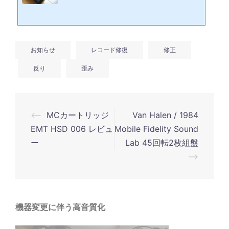
は簡単に変形し、再生に支障をきたす場合があります。プレミアム価格で購
入したレコードや思い出のレコードがこのような状態になった時悲しいです
よね。新たにレコードを買いたくても躊躇してしまうこともありますよね。
そんな経験からレコードの反り歪みを修復する装置、ドイツメイドのAFI FL
AT.DUOを導入。お客様のレコードをお預かり、高音質化およびレコード反
お知らせ
り歪みを修復。多くの...
レコード修復
修正
反り
歪み
投
⟵
MCカートリッジ
Van Halen / 1984
稿
EMT HSD 006 レビュ
Mobile Fidelity Sound
ナ
ー
Lab 45回転2枚組盤
⟶
ビ
ゲ
ー
シ
機器変更に伴う高音質化
ョ