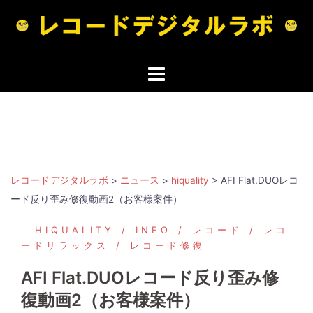
コ
ン
テ
ン
ツ
へ
ス
キ
ッ
プ
レコードデジタルラボ
>
ニュース
>
hiquality
>
AFI Flat.DUOレコ
ード反り歪み修復動画2（お客様案件）
HIQUALITY
INFO
レコード
レコ
ードリラックス
レコード修復
AFI Flat.DUOレコード反り歪み修
復動画2（お客様案件）