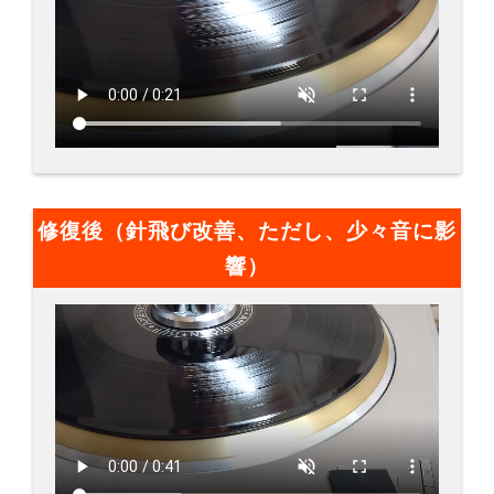
修復後（針飛び改善、ただし、少々音に影
響）